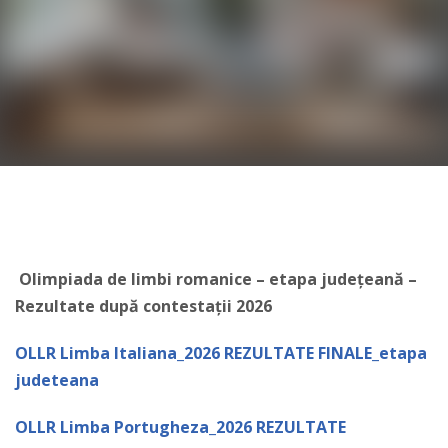
Olimpiada de limbi romanice – etapa județeană –
Rezultate după contestații 2026
OLLR Limba Italiana_2026 REZULTATE FINALE_etapa
judeteana
OLLR Limba Portugheza_2026 REZULTATE